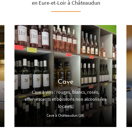
en Eure-et-Loir à Châteaudun
Cave
Cave à vins : rouges, blancs, rosés,
effervescents et boissons non alcoolisées
locales.
Cave à Châteaudun (28)