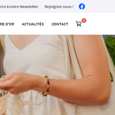
rire à notre Newsletter
Rejoignez-nous !

VRE D'OR
ACTUALITÉS
CONTACT
0
€
Vider
Il n'y a aucun produit dans votre panier
Voir notre sélection