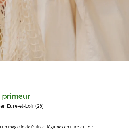
0
€
VALIDER VOTRE PANIER
 primeur
n Eure-et-Loir (28)
st un magasin de fruits et légumes en Eure-et-Loir