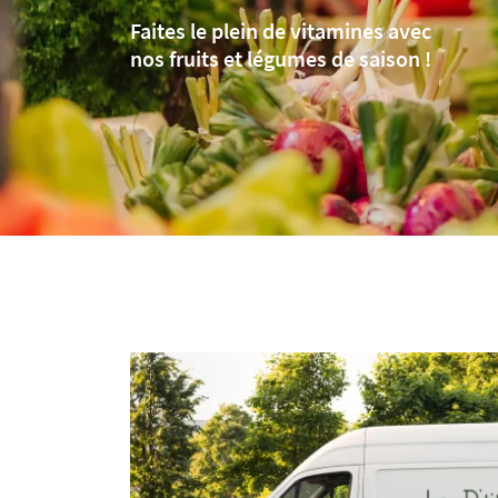
Recopier le code ci-contre

Faites le plein de vitamines avec
nos fruits et légumes de saison !
Rafraîchir le captcha

En cochant cette case, vous consentez à recevoir nos propositions commerciales à
email indiqué ci-dessus. Vous pouvez vous désinscrire à tout moment en utilisant
de désinscription
.
INSCRIPTION