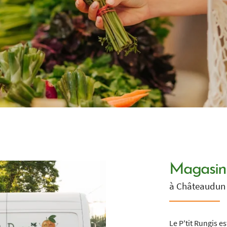
 l'adresse
le formulaire
Magasin
à Châteaudun e
Le P'tit Rungis e