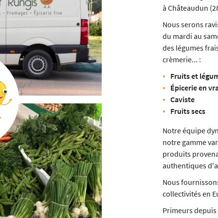
à Châteaudun (28
Nous serons ravi
du mardi au same
des légumes frais
crèmerie... :
Fruits et légu
Épicerie en vr
Caviste
Fruits secs
Notre équipe dyn
notre gamme varié
produits provenan
authentiques d'
Nous fournissons 
collectivités en 
Primeurs depuis 3