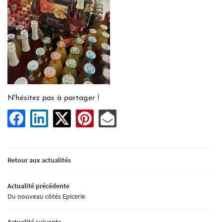
Une question
ACCUEIL
02 37 45 10 56
RUITS & LÉGUMES
N'hésitez pas à partager !
PICERIE FROMAGERIE
ICK AND COLLECT
Rejoignez-nou
Retour aux actualités
LIVRE D'OR
Actualité précédente
ACTUALITÉS
Du nouveau côtés Epicerie
Restez inform
CONTACT