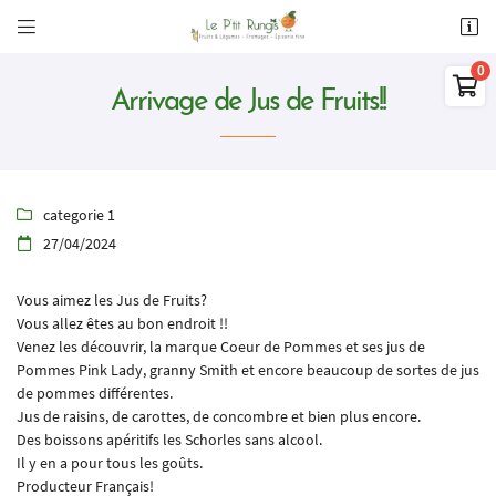


11 Rte de Meung,
28200 Châteaudun

02 37 45 10 56
Arrivage de Jus de Fruits!!
0
€
Vider
categorie 1

27/04/2024

Vous aimez les Jus de Fruits?
Vous allez êtes au bon endroit !!
Adresse email de réception

Venez les découvrir, la marque Coeur de Pommes et ses jus de
Il n'y a aucun produit dans votre panier
Pommes Pink Lady, granny Smith et encore beaucoup de sortes de jus
Voir notre sélection
de pommes différentes.
Recopier le code ci-contre

Jus de raisins, de carottes, de concombre et bien plus encore.
Des boissons apéritifs les Schorles sans alcool.
Rafraîchir le captcha

Il y en a pour tous les goûts.
Producteur Français!