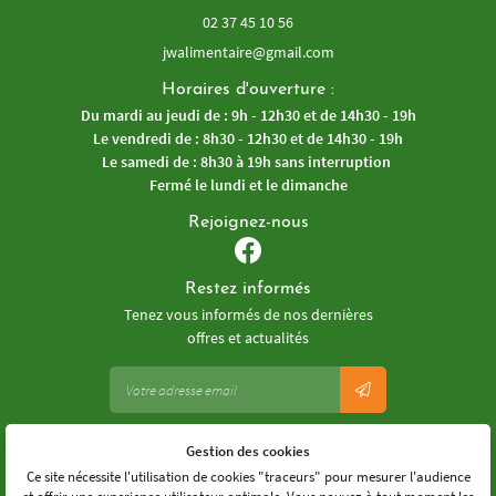
02 37 45 10 56
Horaires d'ouverture :
Du mardi au jeudi de : 9h - 12h30 et de 14h30 - 19h
Le vendredi de : 8h30 - 12h30 et de 14h30 - 19h
Le samedi de : 8h30 à 19h sans interruption
Fermé le lundi et le dimanche
Rejoignez-nous
Restez informés
Tenez vous informés de nos dernières
offres et actualités
Gestion des cookies
Mentions Légales
Conditions générales d'utilisation
Ce site nécessite l'utilisation de cookies "traceurs" pour mesurer l'audience
Politique de confidentialité