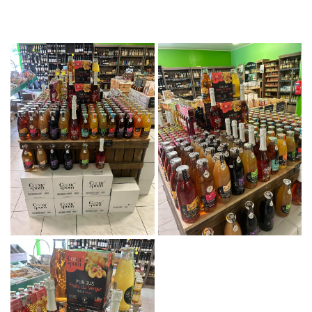
En cochant cette case, vous consentez à recevoir nos propositions commerciales à l'adresse
email indiqué ci-dessus. Vous pouvez vous désinscrire à tout moment en utilisant
le
0
€
formulaire de désinscription
.
VALIDER VOTRE PANIER
INSCRIPTION