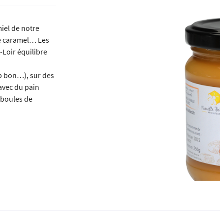
iel de notre
le caramel… Les
-Loir équilibre
 l'adresse
le formulaire
rop bon…), sur des
avec du pain
 boules de