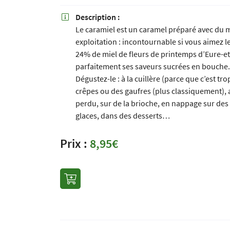
Recopier le code ci-contre

Description :

Rafraîchir le captcha
Le caramiel est un caramel préparé avec du m

exploitation : incontournable si vous aimez 
24% de miel de fleurs de printemps d’Eure-et
En cochant cette case, vous consentez à recevoir nos propositions commerciales à
email indiqué ci-dessus. Vous pouvez vous désinscrire à tout moment en utilisant
parfaitement ses saveurs sucrées en bouche.
de désinscription
.
Dégustez-le : à la cuillère (parce que c’est t
crêpes ou des gaufres (plus classiquement), 
INSCRIPTION
perdu, sur de la brioche, en nappage sur des
glaces, dans des desserts…
Prix :
8,95€