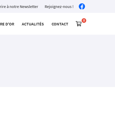
rire à notre Newsletter
Rejoignez-nous !

VRE D'OR
ACTUALITÉS
CONTACT
0
€
Vider
Il n'y a aucun produit dans votre panier
Voir notre sélection