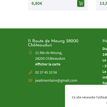
6,80€
13,
11 Route de Meung 28200
Ho
Châteaudun
Du
11 Rte de Meung,
14
28200 Châteaudun
Le
Afficher la carte
- 
Le
02 37 45 10 56
in
Fe
Re
Ce site nécessite l'utili