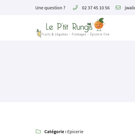
Une question ?
02 37 45 10 56
11 Rte de Meung,
28200 Châteaudun
02 37 45 10 56
Adresse email de réception

Catégorie :
Epicerie
