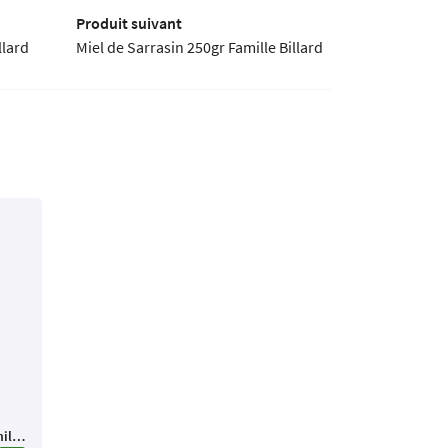
Produit suivant
llard
Miel de Sarrasin 250gr Famille Billard
Miel du Pays Chartrain 500gr Famille Billard