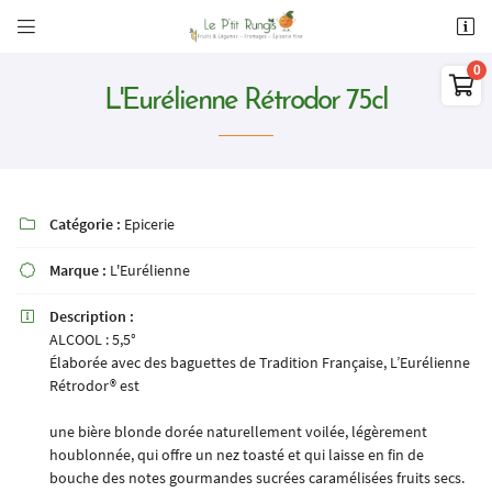


11 Rte de Meung,
28200 Châteaudun

02 37 45 10 56
L'Eurélienne Rétrodor 75cl
0
€
Vider
Catégorie :
Epicerie

Marque :
L'Eurélienne

Description :

Adresse email de réception

ALCOOL : 5,5°
Il n'y a aucun produit dans votre panier
Élaborée avec des baguettes de Tradition Française, L’Eurélienne
Voir notre sélection
Rétrodor® est
Recopier le code ci-contre

une bière blonde dorée naturellement voilée, légèrement
Rafraîchir le captcha

houblonnée, qui offre un nez toasté et qui laisse en fin de
bouche des notes gourmandes sucrées caramélisées fruits secs.