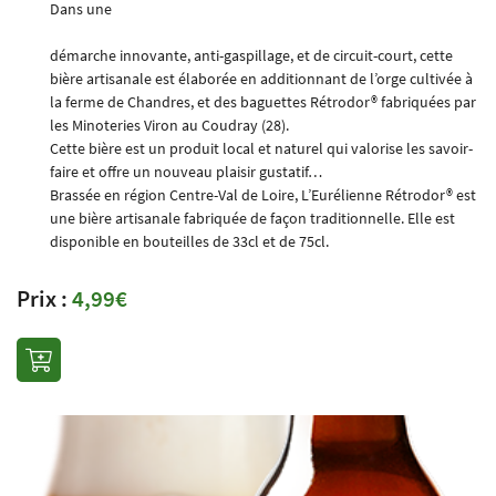
Dans une
démarche innovante, anti-gaspillage, et de circuit-court, cette
bière artisanale est élaborée en additionnant de l’orge cultivée à
la ferme de Chandres, et des baguettes Rétrodor® fabriquées par
En cochant cette case, vous consentez à recevoir nos propositions commerciales à l'adresse
email indiqué ci-dessus. Vous pouvez vous désinscrire à tout moment en utilisant
le
les Minoteries Viron au Coudray (28).
0
€
formulaire de désinscription
.
Cette bière est un produit local et naturel qui valorise les savoir-
VALIDER VOTRE PANIER
faire et offre un nouveau plaisir gustatif…
INSCRIPTION
Brassée en région Centre-Val de Loire, L’Eurélienne Rétrodor® est
une bière artisanale fabriquée de façon traditionnelle. Elle est
disponible en bouteilles de 33cl et de 75cl.
Prix :
4,99€
Une question
ACCUEIL